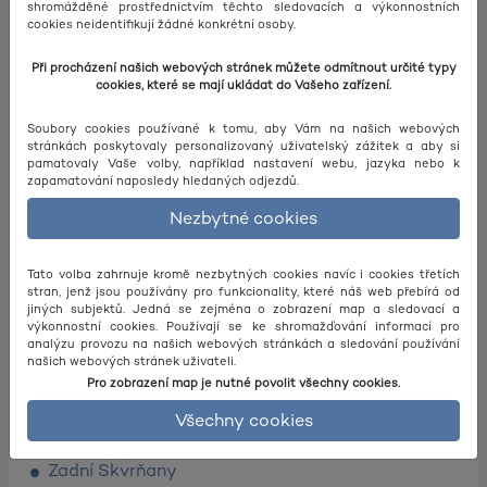
shromážděné prostřednictvím těchto sledovacích a výkonnostních
cookies neidentifikují žádné konkrétní osoby.
K Rozvodně
Při procházení našich webových stránek můžete odmítnout určité typy
Chebská
cookies, které se mají ukládat do Vašeho zařízení.
Zámecké náměstí
Soubory cookies používané k tomu, aby Vám na našich webových
stránkách poskytovaly personalizovaný uživatelský zážitek a aby si
Radčice
pamatovaly Vaše volby, například nastavení webu, jazyka nebo k
zapamatování naposledy hledaných odjezdů.
Malesice
Nezbytné cookies
Malesice
Radobyčická náves
Malesice
Tato volba zahrnuje kromě nezbytných cookies navíc i cookies třetích
stran, jenž jsou používány pro funkcionality, které náš web přebírá od
jiných subjektů. Jedná se zejména o zobrazení map a sledovací a
Radčice
výkonnostní cookies. Používají se ke shromažďování informací pro
analýzu provozu na našich webových stránkách a sledování používání
Zámecké náměstí
našich webových stránek uživateli.
Pro zobrazení map je nutné povolit všechny cookies.
Chebská
Všechny cookies
K Rozvodně
Zadní Skvrňany