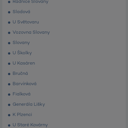
Radnice Slovany
Sladová
U Světovaru
Vozovna Slovany
Slovany
U Školky
U Kasáren
Bručná
Barvínková
Fialková
Generála Lišky
K Plzenci
U Staré Kovárny