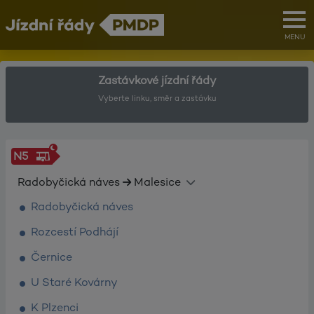
MENU
Zastávkové jízdní řády
Vyberte linku, směr a zastávku
N5
Radobyčická náves
Malesice
Radobyčická náves
Rozcestí Podhájí
Černice
U Staré Kovárny
K Plzenci