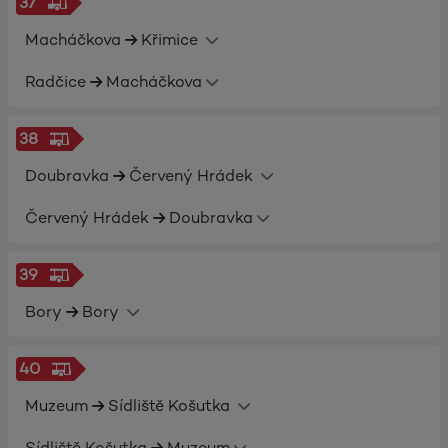
37
Macháčkova
Křimice
Radčice
Macháčkova
38
Doubravka
Červený Hrádek
Červený Hrádek
Doubravka
39
Bory
Bory
40
Muzeum
Sídliště Košutka
Sídliště Košutka
Muzeum