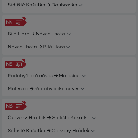
Sídliště Košutka
Doubravka
N4
Bílá Hora
Náves Lhota
Náves Lhota
Bílá Hora
N5
Radobyčická náves
Malesice
Malesice
Radobyčická náves
N6
Červený Hrádek
Sídliště Košutka
Sídliště Košutka
Červený Hrádek