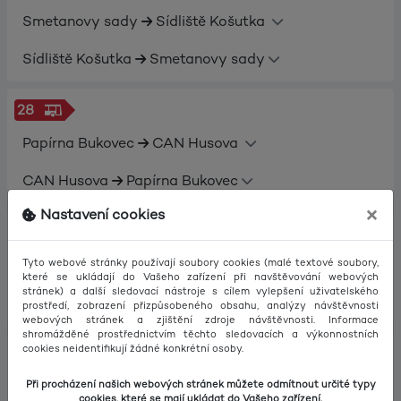
Smetanovy sady
Sídliště Košutka
Sídliště Košutka
Smetanovy sady
28
Papírna Bukovec
CAN Husova
CAN Husova
Papírna Bukovec
×
Nastavení cookies
29
Borská pole
Doubravka
Tyto webové stránky používají soubory cookies (malé textové soubory,
které se ukládají do Vašeho zařízení při navštěvování webových
stránek) a další sledovací nástroje s cílem vylepšení uživatelského
Doubravka
Borská pole
prostředí, zobrazení přizpůsobeného obsahu, analýzy návštěvnosti
webových stránek a zjištění zdroje návštěvnosti. Informace
shromážděné prostřednictvím těchto sledovacích a výkonnostních
cookies neidentifikují žádné konkrétní osoby.
30
Borská pole
Sídliště Košutka
Při procházení našich webových stránek můžete odmítnout určité typy
cookies, které se mají ukládat do Vašeho zařízení.