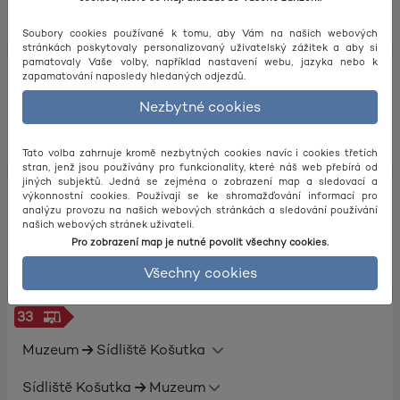
Sídliště Košutka
Borská pole
Soubory cookies používané k tomu, aby Vám na našich webových
stránkách poskytovaly personalizovaný uživatelský zážitek a aby si
pamatovaly Vaše volby, například nastavení webu, jazyka nebo k
31
zapamatování naposledy hledaných odjezdů.
Nezbytné cookies
Slovany
Hradiště
Hradiště
Slovany
Tato volba zahrnuje kromě nezbytných cookies navíc i cookies třetích
stran, jenž jsou používány pro funkcionality, které náš web přebírá od
jiných subjektů. Jedná se zejména o zobrazení map a sledovací a
32
výkonnostní cookies. Používají se ke shromažďování informací pro
analýzu provozu na našich webových stránkách a sledování používání
našich webových stránek uživateli.
Škoda VIII. brána
NC Černice
Pro zobrazení map je nutné povolit všechny cookies.
NC Černice
Škoda VIII. brána
Všechny cookies
33
Muzeum
Sídliště Košutka
Sídliště Košutka
Muzeum