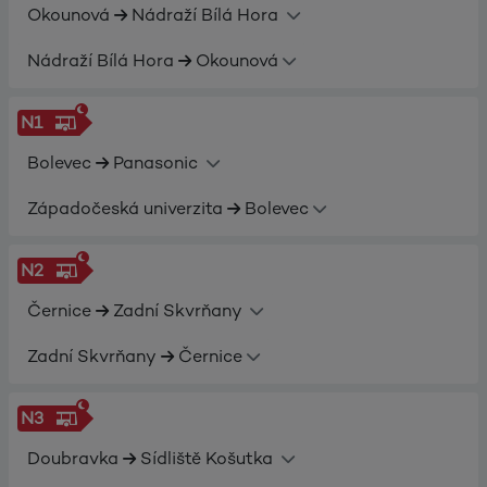
Okounová
Nádraží Bílá Hora
Nádraží Bílá Hora
Okounová
N1
Bolevec
Panasonic
Západočeská univerzita
Bolevec
N2
Černice
Zadní Skvrňany
Zadní Skvrňany
Černice
N3
Doubravka
Sídliště Košutka