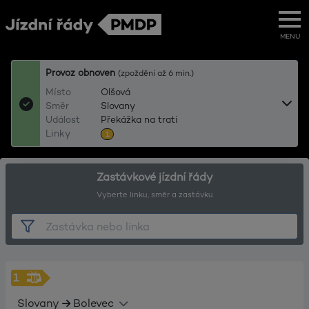
MENU
Provoz obnoven
(zpoždění až 6 min.)
Místo
Olšová
Směr
Slovany
Událost
Překážka na trati
Linky
1
Zastávkové jízdní řády
Vyberte linku, směr a zastávku
1
Slovany
Bolevec