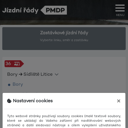
MENU
Zastávkové jízdní řády
Vyberte linku, směr a zastávku
36
Bory
Sídliště Litice
Bory
Borský park
×
Nastavení cookies
Věznice Bory
U Přehrady
Tyto webové stránky používají soubory cookies (malé textové soubory,
které se ukládají do Vašeho zařízení při navštěvování webových
Tyršův sad
stránek) a další sledovací nástroje s cílem vylepšení uživatelského