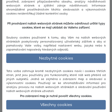
prostředí, zobrazení přizpůsobeného obsahu, analýzy návštěvnosti
webových stránek a zjištění zdroje návštěvnosti. Informace
Višňovka
shromážděné prostřednictvím těchto sledovacích a výkonnostních
cookies neidentifikují žádné konkrétní osoby.
Přeučilova
Při procházení našich webových stránek můžete odmítnout určité typy
Náves Litice
cookies, které se mají ukládat do Vašeho zařízení.
Šlovická
Soubory cookies používané k tomu, aby Vám na našich webových
stránkách poskytovaly personalizovaný uživatelský zážitek a aby si
Větrná
pamatovaly Vaše volby, například nastavení webu, jazyka nebo k
zapamatování naposledy hledaných odjezdů.
Sídliště Litice
Nezbytné cookies
Sídliště Litice
Bory
Sídliště Litice
Tato volba zahrnuje kromě nezbytných cookies navíc i cookies třetích
stran, jenž jsou používány pro funkcionality, které náš web přebírá od
jiných subjektů. Jedná se zejména o zobrazení map a sledovací a
Náves Litice
výkonnostní cookies. Používají se ke shromažďování informací pro
analýzu provozu na našich webových stránkách a sledování používání
Přeučilova
našich webových stránek uživateli.
Pro zobrazení map je nutné povolit všechny cookies.
Višňovka
Všechny cookies
Tyršův sad