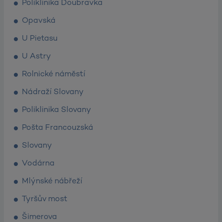
Poliklinika Doubravka
Opavská
U Pietasu
U Astry
Rolnické náměstí
Nádraží Slovany
Poliklinika Slovany
Pošta Francouzská
Slovany
Vodárna
Mlýnské nábřeží
Tyršův most
Šimerova