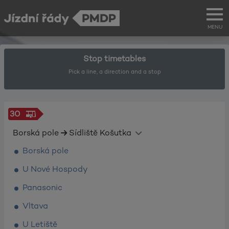
MENU
Stop timetables
Pick a line, a direction and a stop
30
Borská pole
Sídliště Košutka
Borská pole
U Nové Hospody
Panasonic
Vltava
U Letiště