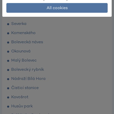
Krašovská
All cookies
Žlutická
Severka
Komenského
Bolevecká náves
Okounová
Malý Bolevec
Bolevecký rybník
Nádraží Bílá Hora
Čisticí stanice
Kovošrot
Husův park