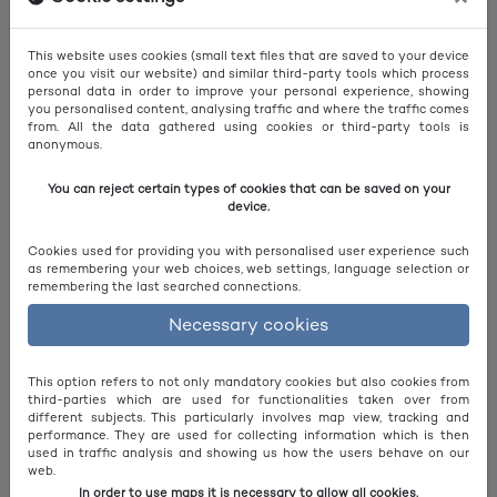
Bolevecká náves
This website uses cookies (small text files that are saved to your device
Komenského
once you visit our website) and similar third-party tools which process
personal data in order to improve your personal experience, showing
you personalised content, analysing traffic and where the traffic comes
Severka
from. All the data gathered using cookies or third-party tools is
anonymous.
Žlutická
You can reject certain types of cookies that can be saved on your
Krašovská
device.
Hokejová hala
Cookies used for providing you with personalised user experience such
as remembering your web choices, web settings, language selection or
NC Úněšovská
remembering the last searched connections.
Sídliště Košutka
Necessary cookies
Sídliště Košutka
Borská pole
This option refers to not only mandatory cookies but also cookies from
Sídliště Košutka
third-parties which are used for functionalities taken over from
different subjects. This particularly involves map view, tracking and
performance. They are used for collecting information which is then
NC Úněšovská
used in traffic analysis and showing us how the users behave on our
web.
Hokejová hala
In order to use maps it is necessary to allow all cookies.