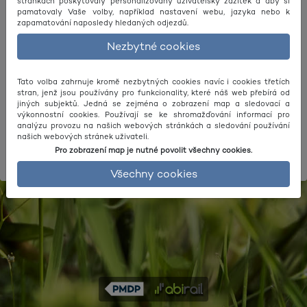
stránkách poskytovaly personalizovaný uživatelský zážitek a aby si
pamatovaly Vaše volby, například nastavení webu, jazyka nebo k
zapamatování naposledy hledaných odjezdů.
Nezbytné cookies
Odjezd
Příjezd
Tato volba zahrnuje kromě nezbytných cookies navíc i cookies třetích
stran, jenž jsou používány pro funkcionality, které náš web přebírá od
jiných subjektů. Jedná se zejména o zobrazení map a sledovací a
Vyhledat
výkonnostní cookies. Používají se ke shromažďování informací pro
analýzu provozu na našich webových stránkách a sledování používání
našich webových stránek uživateli.
Pro zobrazení map je nutné povolit všechny cookies.
Další parametry
Všechny cookies